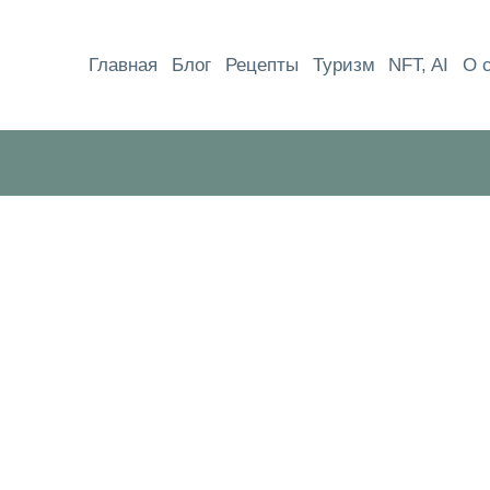
Перейти
к
Главная
Блог
Рецепты
Туризм
NFT, AI
О 
содержимому