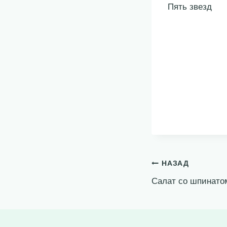
Пять звезд
Навигация
НАЗАД
Салат со шпинато
по
записям