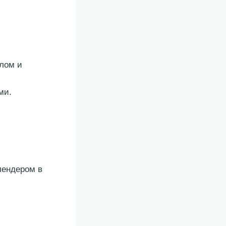
лом и
ми.
лендером в