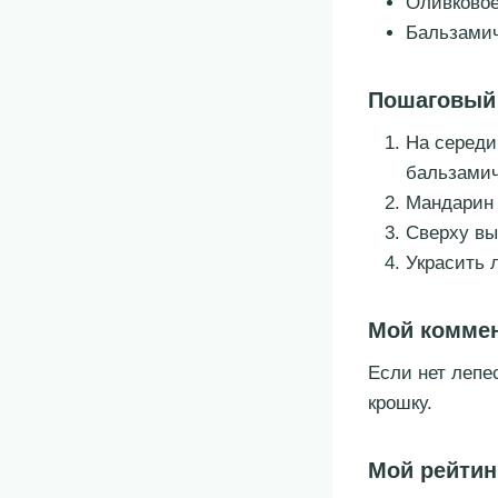
Оливково
Бальзамич
Пошаговый
На середи
бальзамич
Мандарин 
Сверху вы
Украсить 
Мой комме
Если нет лепе
крошку.
Мой рейтин