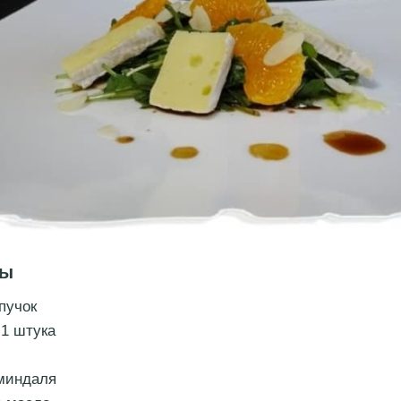
ты
пучок
1 штука
миндаля