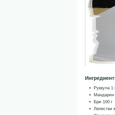
Ингредиен
Руккула 1 
Мандарин 
Бри 100 г
Лепестки 