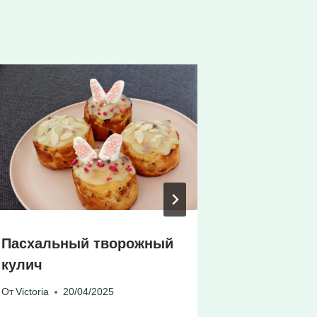
Пасхальный творожный
Слоеное 
кулич
клубнико
От
Victoria
20/04/2025
От
Victoria
1