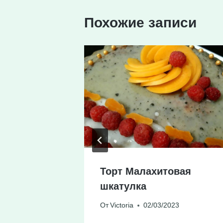
Похожие записи
алета со
Торт Малахитовая
шкатулка
24
От
Victoria
02/03/2023