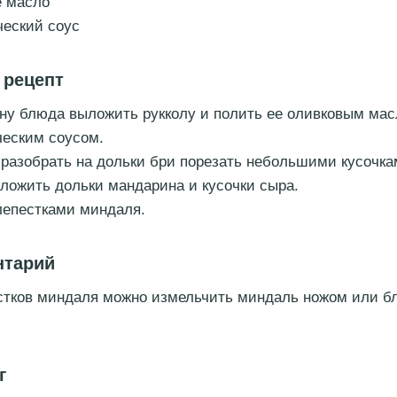
е масло
еский соус
 рецепт
ну блюда выложить рукколу и полить ее оливковым мас
еским соусом.
разобрать на дольки бри порезать небольшими кусочка
ложить дольки мандарина и кусочки сыра.
лепестками миндаля.
нтарий
стков миндаля можно измельчить миндаль ножом или б
г