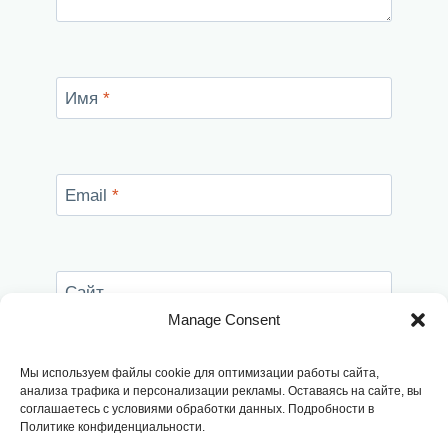
Имя
*
Email
*
Сайт
Manage Consent
Сохранить моё имя, email и адрес сайта в
этом браузере для последующих моих
Мы используем файлы cookie для оптимизации работы сайта,
комментариев.
анализа трафика и персонализации рекламы. Оставаясь на сайте, вы
соглашаетесь с условиями обработки данных. Подробности в
Политике конфиденциальности.