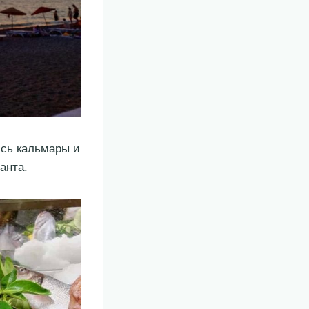
ись кальмары и
анта.