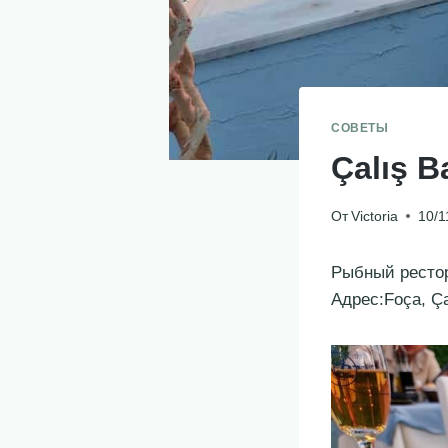
СОВЕТЫ
Çalış Ba
От
Victoria
10/1
Рыбный рестор
Адрес:Foça, Çal