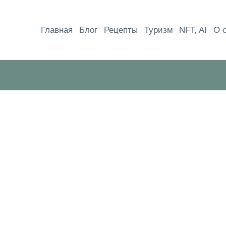
Перейти
к
Главная
Блог
Рецепты
Туризм
NFT, AI
О 
содержимому