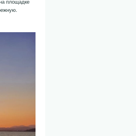
 на площадке
режную.