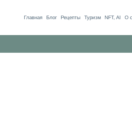
Перейти
к
Главная
Блог
Рецепты
Туризм
NFT, AI
О 
содержимому