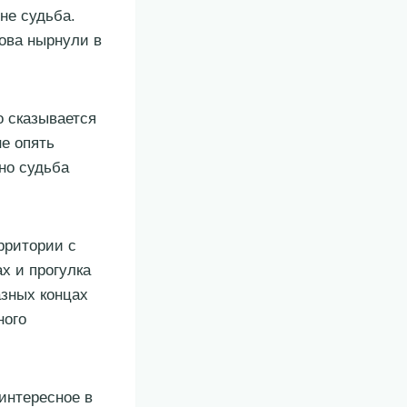
 не судьба.
ова нырнули в
о сказывается
е опять
дно судьба
рритории с
х и прогулка
азных концах
ного
интересное в