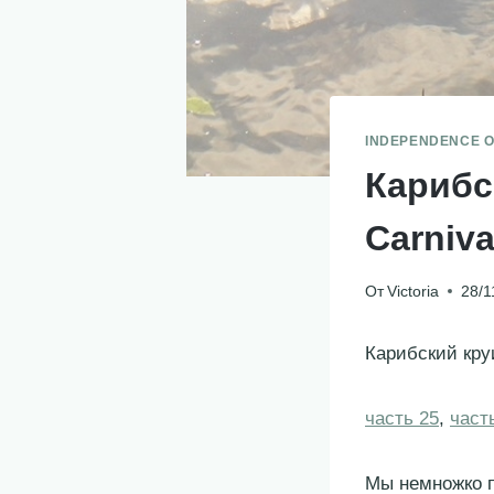
INDEPENDENCE O
Карибс
Carniva
От
Victoria
28/1
Карибский кру
часть 25
,
част
Мы немножко п