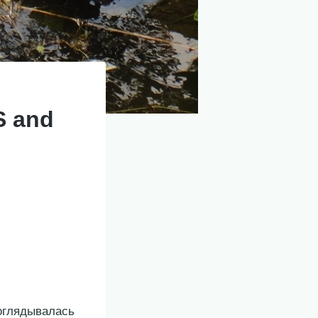
S аnd
оглядывалась