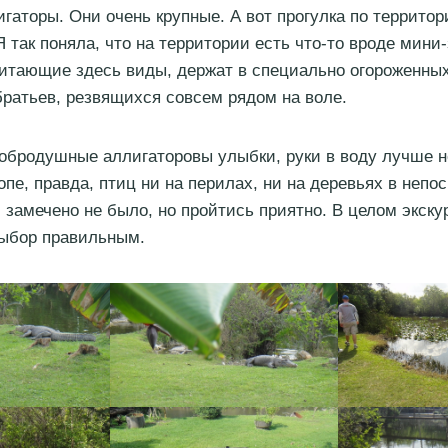
игаторы. Они очень крупные. А вот прогулка по террито
 так поняла, что на территории есть что-то вроде мини-
битающие здесь виды, держат в специально огороженных
братьев, резвящихся совсем рядом на воле.
обродушные аллигаторовы улыбки, руки в воду лучше н
опе, правда, птиц ни на перилах, ни на деревьях в непо
 замечено не было, но пройтись приятно. В целом экску
выбор правильным.