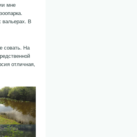
рии мне
зоопарка.
 вальерах. В
е совать. На
средственной
рсия отличная,