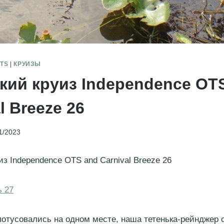
TS
|
КРУИЗЫ
кий круиз Independence OT
l Breeze 26
1/2023
из Independence OTS аnd Carnival Breeze 26
ь 27
отусовались на одном месте, наша тетенька-рейнджер 