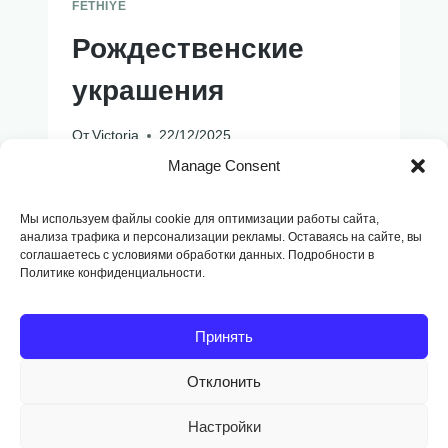
FETHIYE
Рождественские
украшения
От
Victoria
22/12/2025
Manage Consent
РОЖДЕСТВЕНСКИЕ
ЧИТАТЬ ДАЛЕЕ
УКРАШЕНИЯ
Мы используем файлы cookie для оптимизации работы сайта,
анализа трафика и персонализации рекламы. Оставаясь на сайте, вы
соглашаетесь с условиями обработки данных. Подробности в
Навигация
Политике конфиденциальности.
Следующая
1
2
3
…
16
по
страница
Принять
страницам
Отклонить
Copyright © 2014
-2026, Fodango
Настройки