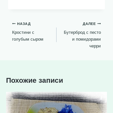
Навигация
НАЗАД
ДАЛЕЕ
Кростини с
Бутерброд с песто
по
голубым сыром
и помидорами
записям
черри
Похожие записи