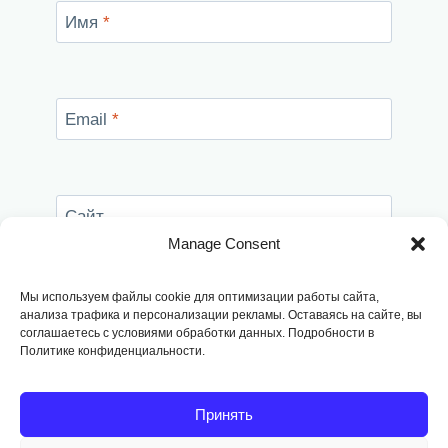
Имя
*
Email
*
Сайт
Manage Consent
Сохранить моё имя, email и адрес сайта в
этом браузере для последующих моих
Мы используем файлы cookie для оптимизации работы сайта,
комментариев.
анализа трафика и персонализации рекламы. Оставаясь на сайте, вы
соглашаетесь с условиями обработки данных. Подробности в
Политике конфиденциальности.
Принять