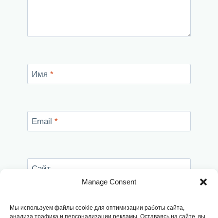
Имя
*
Email
*
Сайт
Manage Consent
Сохранить моё имя, email и адрес сайта в
этом браузере для последующих моих
Мы используем файлы cookie для оптимизации работы сайта,
комментариев.
анализа трафика и персонализации рекламы. Оставаясь на сайте, вы