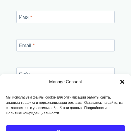
Имя
*
Email
*
Сайт
Manage Consent
Сохранить моё имя, email и адрес сайта в
этом браузере для последующих моих
Мы используем файлы cookie для оптимизации работы сайта,
комментариев.
анализа трафика и персонализации рекламы. Оставаясь на сайте, вы
соглашаетесь с условиями обработки данных. Подробности в
Политике конфиденциальности.