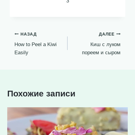
3
Навигация
НАЗАД
ДАЛЕЕ
How to Peel a Kiwi
Киш с луком
по
Easily
пореем и сыром
записям
Похожие записи