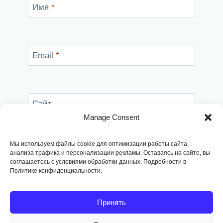
Имя
*
Email
*
Сайт
Manage Consent
Сохранить моё имя, email и адрес сайта в
этом браузере для последующих моих
Мы используем файлы cookie для оптимизации работы сайта,
комментариев.
анализа трафика и персонализации рекламы. Оставаясь на сайте, вы
соглашаетесь с условиями обработки данных. Подробности в
Политике конфиденциальности.
Принять