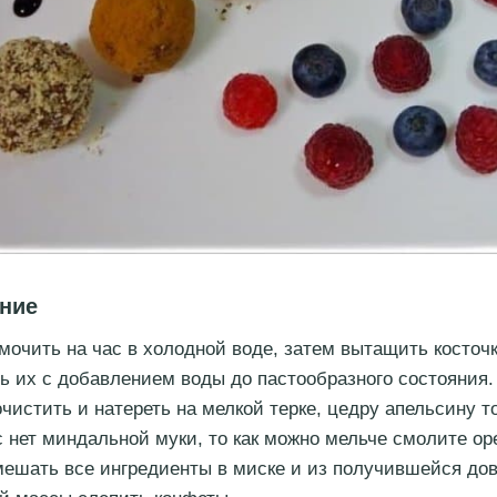
ние
мочить на час в холодной воде, затем вытащить косточ
ь их с добавлением воды до пастообразного состояния.
чистить и натереть на мелкой терке, цедру апельсину т
с нет миндальной муки, то как можно мельче смолите ор
ешать все ингредиенты в миске и из получившейся до