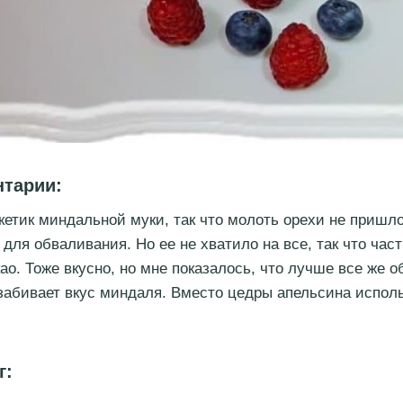
нтарии:
кетик миндальной муки, так что молоть орехи не пришл
для обваливания. Но ее не хватило на все, так что час
ао. Тоже вкусно, но мне показалось, что лучше все же о
 забивает вкус миндаля. Вместо цедры апельсина испол
г: