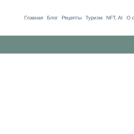
Перейти
к
Главная
Блог
Рецепты
Туризм
NFT, AI
О 
содержимому