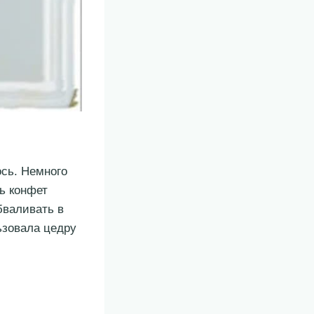
ось. Немного
ть конфет
бваливать в
ьзовала цедру