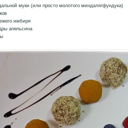
ндальной муки (или просто молотого миндаля/фундука)
ков
вежего имбиря
едры апельсина
ды