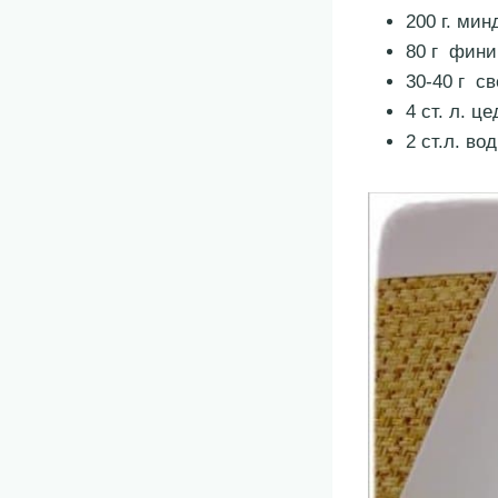
200 г. ми
80 г фини
30-40 г с
4 ст. л. ц
2 ст.л. во