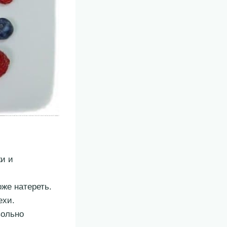
ки и
оже натереть.
ехи.
вольно