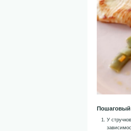
Пошаговый
У стручко
зависимос