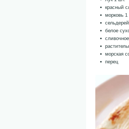
красный с
морковь 1
сельдерей
белое сух
сливочное
раститель
морская с
перец