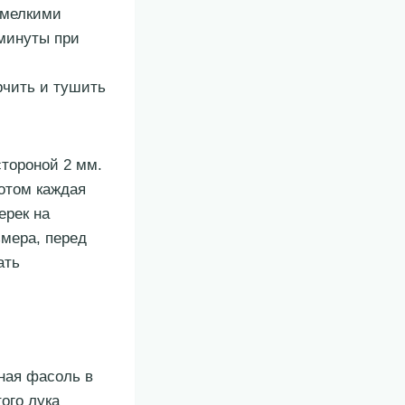
 мелкими
 минуты при
рчить и тушить
тороной 2 мм.
отом каждая
ерек на
змера, перед
ать
ная фасоль в
ого лука