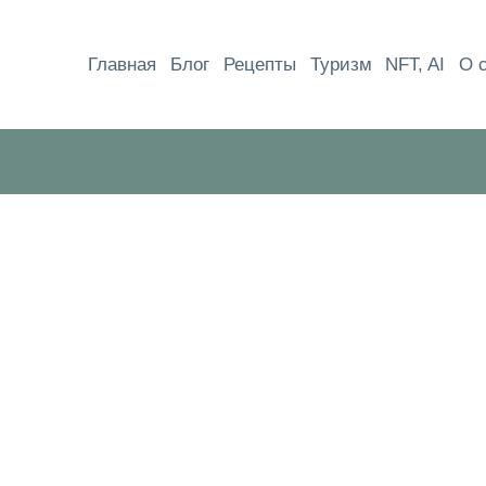
Перейти
к
Главная
Блог
Рецепты
Туризм
NFT, AI
О 
содержимому