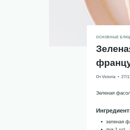
ОСНОВНЫЕ БЛЮ
Зелена
францу
От
Victoria
27/1
Зеленая фасол
Ингредиент
зеленая ф
лук 1 шт.