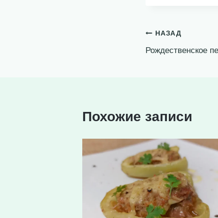
Навигация
НАЗАД
Рождественское п
по
записям
Похожие записи