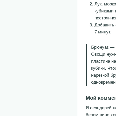
Лук, морк
кубиками 
постоянно
Добавить 
7 минут.
Брюнуаз — 
Овощи нужн
пластина на
кубики. Что
нарезкой бр
одновремен
Мой комме
Я сельдерей н
белом вине хо