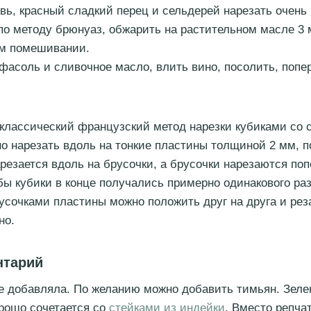
овь, красный сладкий перец и сельдерей нарезать очень
по методу брюнуаз, обжарить на растительном масле 3
м помешивании.
фасоль и сливочное масло, влить вино, посолить, попе
классический французский метод нарезки кубиками со с
о нарезать вдоль на тонкие пластины толщиной 2 мм, п
резается вдоль на брусочки, а брусочки нарезаются поп
бы кубики в конце получались примерно одинакового ра
усочками пластины можно положить друг на друга и рез
но.
нтарий
е добавляла. По желанию можно добавить тимьян. Зеле
рошо сочетается со
стейками из индейки
. Вместо репчат