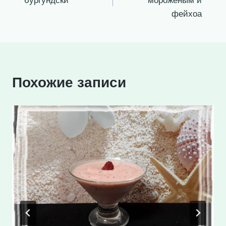
бургундски
мороженым и
записям
фейхоа
Похожие записи