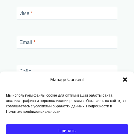
Имя
*
Email
*
Сайт
Manage Consent
Сохранить моё имя, email и адрес сайта в
этом браузере для последующих моих
Мы используем файлы cookie для оптимизации работы сайта,
комментариев.
анализа трафика и персонализации рекламы. Оставаясь на сайте, вы
соглашаетесь с условиями обработки данных. Подробности в
Политике конфиденциальности.
Принять