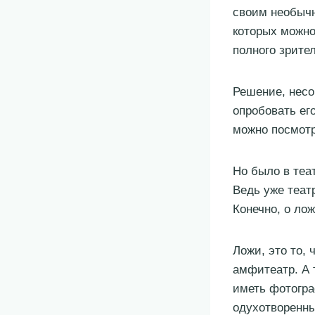
своим необычн
которых можно
полного зрите
Решение, несо
опробовать его
можно посмотр
Но было в теа
Ведь уже теат
Конечно, о ло
Ложи, это то, 
амфитеатр. А 
иметь фотогра
одухотворенны