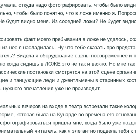
думала, откуда надо фотографировать, чтобы было видн
льно, чтобы было понятно, что в ложе именно я. Попроси
е будет видно меня. Из соседней ложи? Не будет видн
ксировать факт моего пребывания в ложе не удалось, с
 из нее я насладилась. Ну что тебе сказать про предст
тель? Видела я оборудование сцены посовременнее и 
но когда сидишь в ЛОЖЕ это не так и важно. Но мне так 
ассические постановки смотрятся на этой сцене органич
щие и танцующие леди и джентльмены в старинных кос
 нужного впечатления уже не производит.
мальных вечеров на входе в театр встречали такие кол
форме, которая была на Кунарде во времена его основан
сфотографироваться пришла мне, когда было уже позд
внимательный читатель, как я элегантно подвела тебя к 