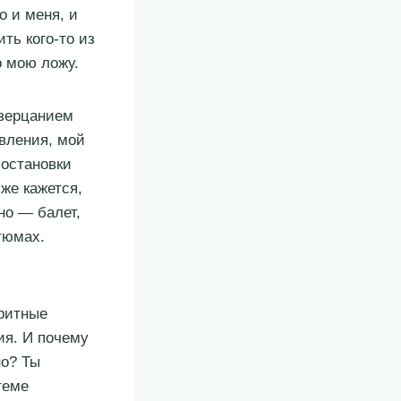
о и меня, и
ть кого-то из
о мою ложу.
озерцанием
авления, мой
постановки
же кажется,
но — балет,
тюмах.
оритные
ия. И почему
но? Ты
теме