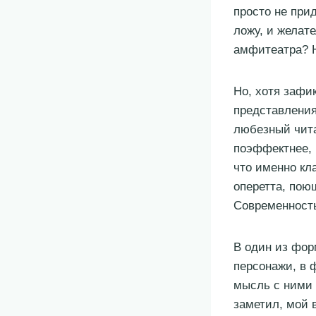
просто не при
ложу, и желате
амфитеатра? Н
Но, хотя зафи
представления
любезный чита
поэффектнее, 
что именно кл
оперетта, пою
Современность
В один из фор
персонажи, в 
мысль с ними 
заметил, мой 