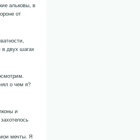
ие альковы, в
ороне от
ватности,
и в двух шагах
посмотрим.
нял о чем я?
лконы и
 захотелось
мои мечты. Я