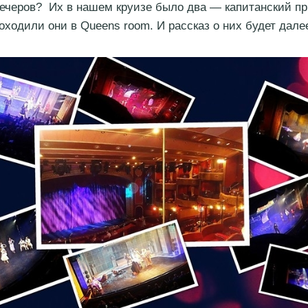
черов? Их в нашем круизе было два — капитанский пр
оходили они в Queens room. И рассказ о них будет дале