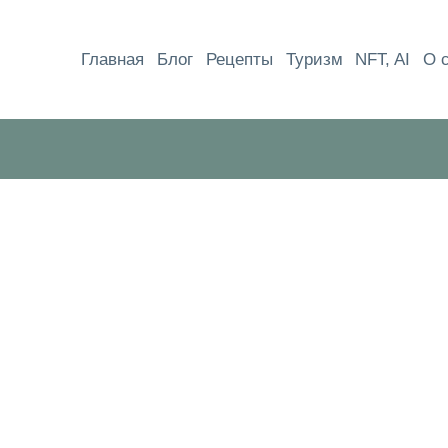
Перейти
к
Главная
Блог
Рецепты
Туризм
NFT, AI
О 
содержимому