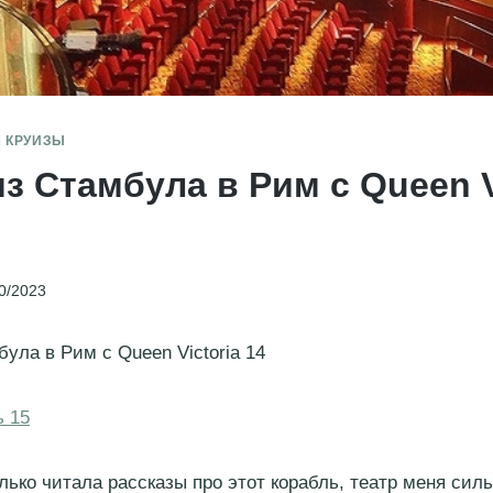
|
КРУИЗЫ
из Стамбула в Рим с Queen V
0/2023
ула в Рим с Queen Victoria 14
ь 15
олько читала рассказы про этот корабль, театр меня сил