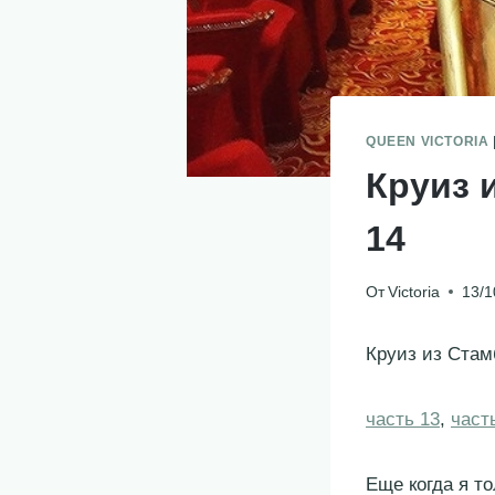
QUEEN VICTORIA
Круиз 
14
От
Victoria
13/1
Круиз из Стамб
часть 13
,
част
Еще когда я т