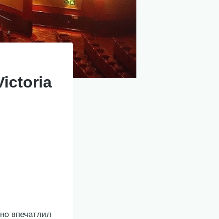
ictoria
ьно впечатлил