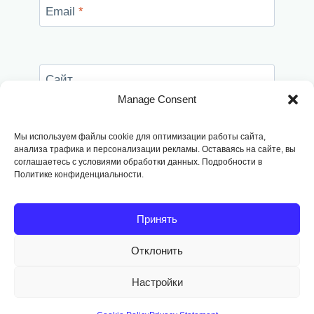
Email
*
Сайт
Manage Consent
Сохранить моё имя, email и адрес сайта в
этом браузере для последующих моих
Мы используем файлы cookie для оптимизации работы сайта,
комментариев.
анализа трафика и персонализации рекламы. Оставаясь на сайте, вы
соглашаетесь с условиями обработки данных. Подробности в
Политике конфиденциальности.
Принять
Отклонить
Copyright © 2014
-2026, Fodango
Настройки