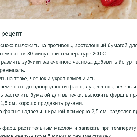
 рецепт
еснока выложить на противень, застеленный бумагой дл
до мягкости 30 минут при температуре 200 С.
 размять зубчики запеченного чеснока, добавить йогурт 
ремешать.
ть на терке, чеснок и укроп измельчить.
ремешать до однородности фарш, лук, чеснок, зелень и
ь застелить бумагой для выпечки, выложить фарш в пр
1,5 см, хорошо придавить руками.
а фарше надрезы шириной примерно 2,5 см, разделяя п
.
 фарш растительным маслом и запекать при температур
ежиме «верх-низ» и 5 минут в режиме «гриль».