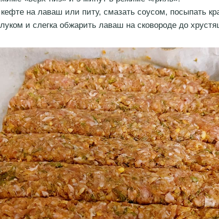
кефте на лаваш или питу, смазать соусом, посыпать к
луком и слегка обжарить лаваш на сковороде до хрустя