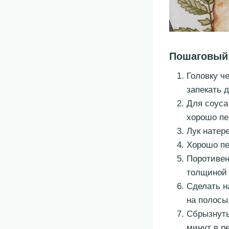
Пошаговый
Головку ч
запекать 
Для соуса
хорошо пе
Лук натере
Хорошо пе
Поротивен
толщиной 
Сделать н
на полосы
Сбрызнуть
минут в р