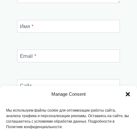
Имя
*
Email
*
Сайт
Manage Consent
Сохранить моё имя, email и адрес сайта в
этом браузере для последующих моих
Мы используем файлы cookie для оптимизации работы сайта,
комментариев.
анализа трафика и персонализации рекламы. Оставаясь на сайте, вы
соглашаетесь с условиями обработки данных. Подробности в
Политике конфиденциальности.