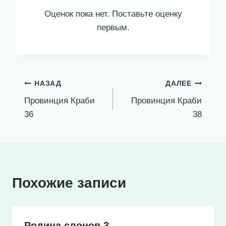
Оценок пока нет. Поставьте оценку
первым.
Навигация
НАЗАД
ДАЛЕЕ
Провинция Краби
Провинция Краби
по
36
38
записям
Похожие записи
Родина слонов 3