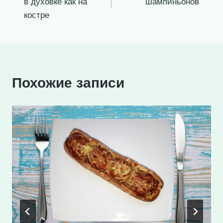
в духовке как на
шампиньонов
записям
костре
Похожие записи