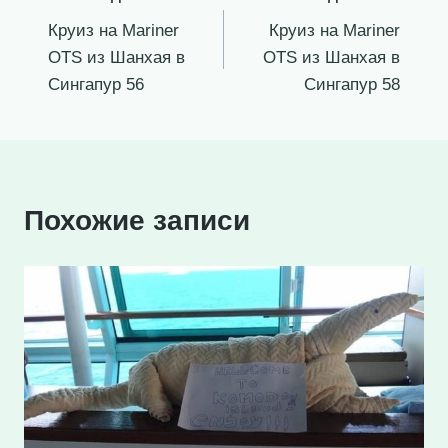
Навигация
Круиз на Mariner
Круиз на Mariner
по
OTS из Шанхая в
OTS из Шанхая в
записям
Сингапур 56
Сингапур 58
Похожие записи