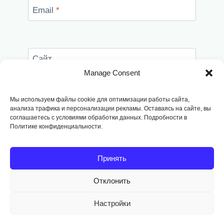
Email
*
Сайт
Manage Consent
Сохранить моё имя, email и адрес сайта в
этом браузере для последующих моих
Мы используем файлы cookie для оптимизации работы сайта,
комментариев.
анализа трафика и персонализации рекламы. Оставаясь на сайте, вы
соглашаетесь с условиями обработки данных. Подробности в
Политике конфиденциальности.
Принять
Отклонить
Copyright © 2014
-2026, Fodango
Настройки