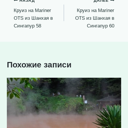
Навигация
НАЗАД
ДАЛЕЕ
Круиз на Mariner
Круиз на Mariner
по
OTS из Шанхая в
OTS из Шанхая в
записям
Сингапур 58
Сингапур 60
Похожие записи