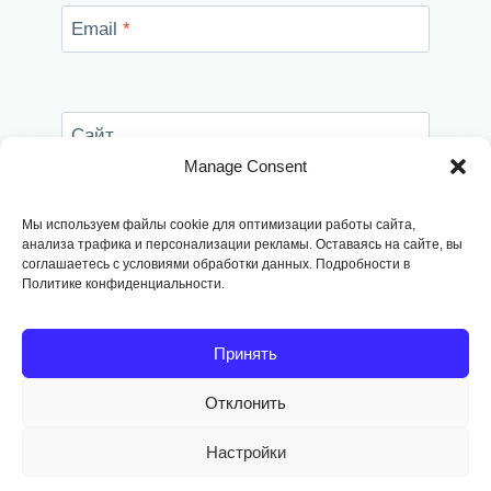
Email
*
Сайт
Manage Consent
Сохранить моё имя, email и адрес сайта в
этом браузере для последующих моих
Мы используем файлы cookie для оптимизации работы сайта,
комментариев.
анализа трафика и персонализации рекламы. Оставаясь на сайте, вы
соглашаетесь с условиями обработки данных. Подробности в
Политике конфиденциальности.
Принять
Отклонить
Copyright © 2014
-2026, Fodango
Настройки