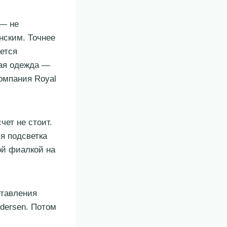
 — не
нским. Точнее
ается
мая одежда —
компания Royal
чет не стоит.
я подсветка
ой фиалкой на
ставления
dersen. Потом