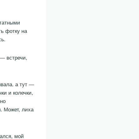
штатными
ть фотку на
сь.
 — встречи,
вала. а тут —
ки и колечки,
ьно
. Может, лиха
ался, мой