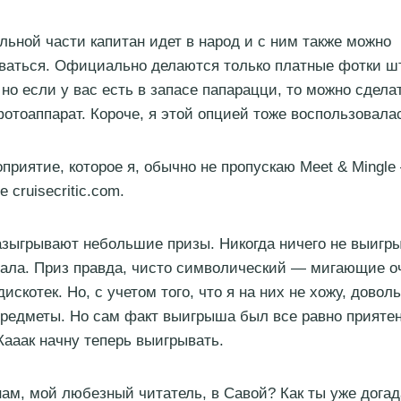
ьной части капитан идет в народ и с ним также можно
ваться. Официально делаются только платные фотки 
но если у вас есть в запасе папарацци, то можно сдела
отоаппарат. Короче, я этой опцией тоже воспользовала
приятие, которое я, обычно не пропускаю Meet & Mingle
 cruisecritic.com.
азыгрывают небольшие призы. Никогда ничего не выигры
рала. Приз правда, чисто символический — мигающие оч
искотек. Но, с учетом того, что я на них не хожу, довол
редметы. Но сам факт выигрыша был все равно приятен
Кааак начну теперь выигрывать.
нам, мой любезный читатель, в Савой? Как ты уже догад