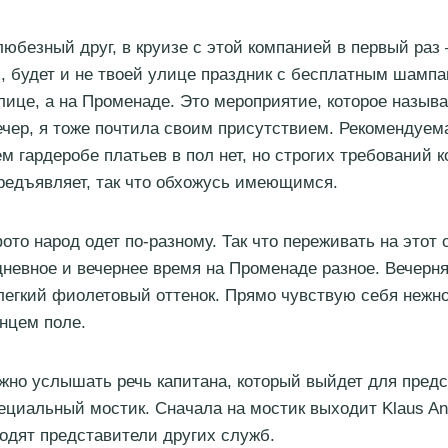
любезный друг, в круизе с этой компанией в первый раз
, будет и не твоей улице праздник с бесплатным шампа
улице, а на Променаде. Это мероприятие, которое назыв
ечер, я тоже почтила своим присутствием. Рекомендуе
м гардеробе платьев в пол нет, но строгих требований 
предъявляет, так что обхожусь имеющимся.
ото народ одет по-разному. Так что переживать на этот с
невное и вечернее время на Променаде разное. Вечерня
легкий фиолетовый оттенок. Прямо чувствую себя нежн
нцем поле.
жно услышать речь капитана, который выйдет для пред
ециальный мостик. Сначала на мостик выходит Klaus An
одят представители других служб.