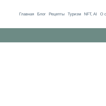
Перейти
к
Главная
Блог
Рецепты
Туризм
NFT, AI
О 
содержимому