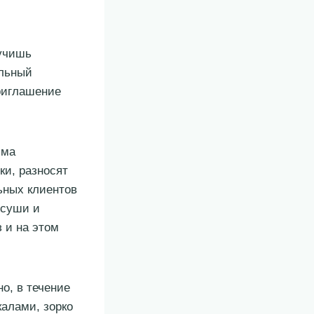
лучишь
яльный
приглашение
мма
ки, разносят
льных клиентов
 суши и
 и на этом
но, в течение
калами, зорко