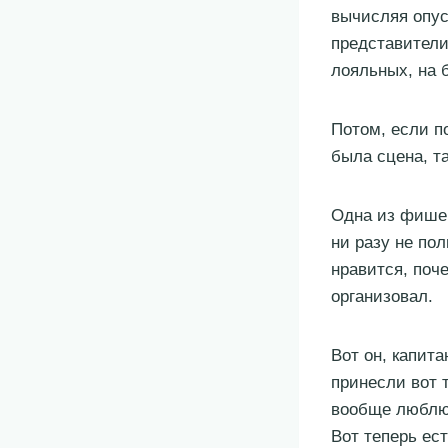
вычисляя опус
представители
лояльных, на б
Потом, если п
была сцена, т
Одна из фишек
ни разу не по
нравится, поче
организовал.
Вот он, капита
принесли вот 
вообще люблю 
Вот теперь ест