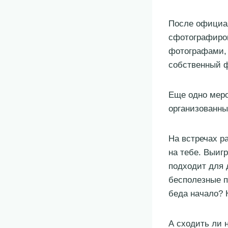
После официал
сфотографиро
фотографами, 
собственный ф
Еще одно меро
организованные
На встречах р
на тебе. Выиг
подходит для д
бесполезные п
беда начало? 
А сходить ли 