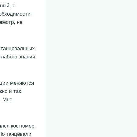
ный, с
еобходимости
кестр, не
-танцевальных
слабого знания
ации меняются
жно и так
. Мне
ялся костюмер,
Но танцевали