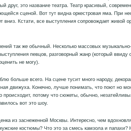
ый друг, это название театра. Театр красивый, современ
щейся сценой. Вот тут видна оркестровая яма. При н
ет вниз. Кстати, все выступления сопровождает живой ор
ений так же обычный. Несколько массовых музыкально
выступления певцов, разговорный жанр (который ввиду 
оценить не могу).
лю больше всего. На сцене тусит много народу, декор
нная движуха. Конечно, лучше понимать, что поют но мо
то происходит, потому что сюжеты, обычно, незатейливы
авилось вот это шоу.
енка из заснеженной Москвы. Интересно, чем вдохновл
мужские костюмы? Что это за смесь камзола и папахи? 