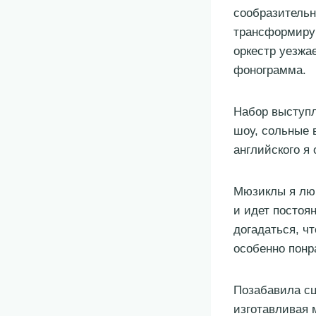
сообразительн
трансформирую
оркестр уезжа
фонограмма.
Набор выступл
шоу, сольные 
английского я 
Мюзиклы я люб
и идет постоя
догадаться, ч
особенно понр
Позабавила сц
изготавливая 