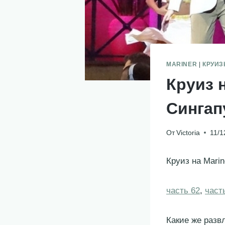
MARINER
|
КРУИ
Круиз 
Сингап
От
Victoria
11/1
Круиз на Mari
часть 62
,
част
Какие же разв