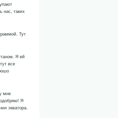
тупают
 нас, таких
граммой. Тут
таном. Я ей
тут все
орошо
ту мне
 одобряю! Я
нии экватора.