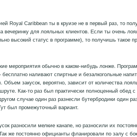
ей Royal Caribbean ты в круизе не в первый раз, то по
а вечеринку для лояльных клиентов. Если ты очень ло
ьно высокий статус в программе), то получишь такое 
кие мероприятия обычно в каком-нибудь лонже. Програ
 бесплатно наливают спиртные и безалкогольные напит
и. Объем закусок, вероятно, зависит от количества лоя
шруте. Как-то раз был практически полноценный обед с
 другом случае один раз разнесли бутербродики один раз
Тут был промежуточный вариант.
усок разносили мелкие канапе, но разносили их постоян
 Так же постоянно официанты фланировали по залу с бо