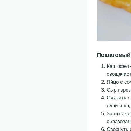
Пошаговый
Картофель
овощечист
Яйцо с со
Сыр нарез
Смазать с
слой и по
Залить ка
образован
Свернуть 