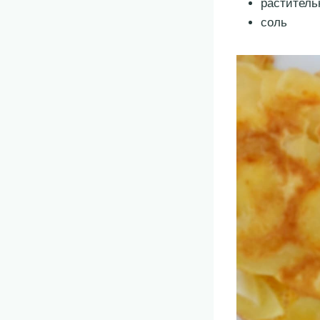
раститель
соль