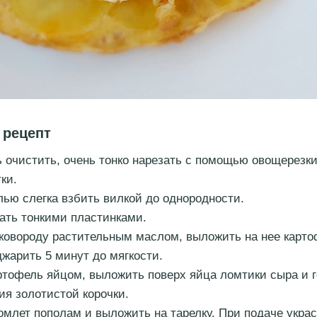
 рецепт
 очистить, очень тонко нарезать с помощью овощерезк
ки.
лью слегка взбить вилкой до однородности.
ать тонкими пластинками.
ковороду растительным маслом, выложить на нее карто
джарить 5 минут до мягкости.
ртофель яйцом, выложить поверх яйца ломтики сыра и г
ия золотистой корочки.
омлет пополам и выложить на тарелку. При подаче укра