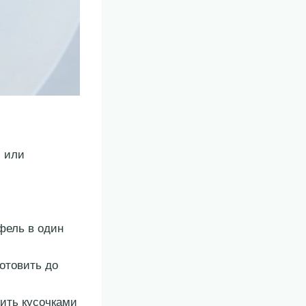
и или
фель в один
отовить до
сить кусочками