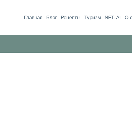
Перейти
к
Главная
Блог
Рецепты
Туризм
NFT, AI
О 
содержимому