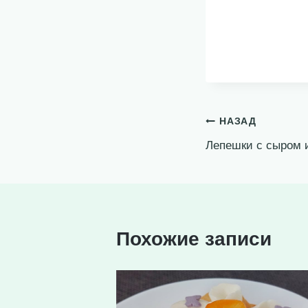
Навигация
НАЗАД
Лепешки с сыром и
по
записям
Похожие записи