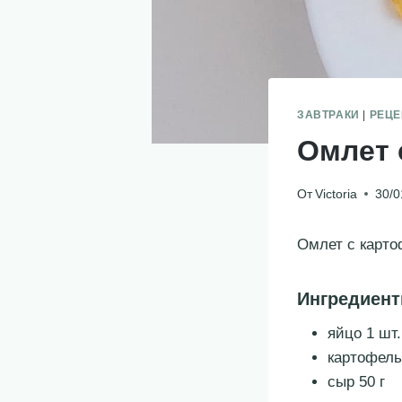
ЗАВТРАКИ
|
РЕЦ
Омлет 
От
Victoria
30/0
Омлет с карт
Ингредиен
яйцо 1 шт.
картофель
сыр 50 г