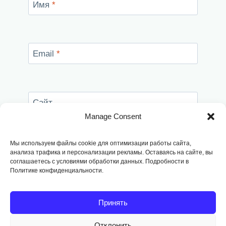
Имя
*
Email
*
Сайт
Manage Consent
Сохранить моё имя, email и адрес сайта в
этом браузере для последующих моих
Мы используем файлы cookie для оптимизации работы сайта,
комментариев.
анализа трафика и персонализации рекламы. Оставаясь на сайте, вы
соглашаетесь с условиями обработки данных. Подробности в
Политике конфиденциальности.
Принять
Отклонить