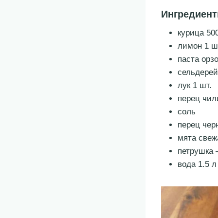
Ингредиен
курица 500
лимон 1 ш
паста орзо
сельдерей
лук 1 шт.
перец чили
соль
перец чер
мята свеж
петрушка 
вода 1.5 л