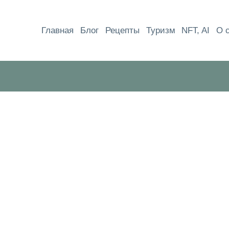
Перейти
к
Главная
Блог
Рецепты
Туризм
NFT, AI
О 
содержимому