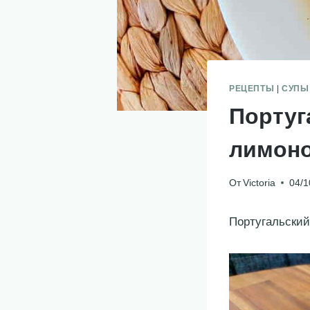
РЕЦЕПТЫ
|
СУПЫ
Португ
лимоно
От
Victoria
04/1
Португальский