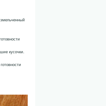
 измельченный
готовности
ьшие кусочки.
 готовности