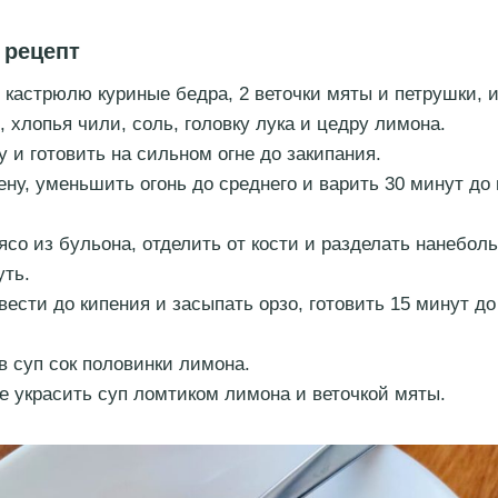
 рецепт
 кастрюлю куриные бедра, 2 веточки мяты и петрушки,
, хлопья чили, соль, головку лука и цедру лимона.
у и готовить на сильном огне до закипания.
ену, уменьшить огонь до среднего и варить 30 минут до 
ясо из бульона, отделить от кости и разделать нанебол
уть.
вести до кипения и засыпать орзо, готовить 15 минут до
в суп сок половинки лимона.
е украсить суп ломтиком лимона и веточкой мяты.