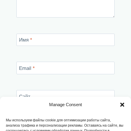
Имя
*
Email
*
Сайт
Manage Consent
Сохранить моё имя, email и адрес сайта в
этом браузере для последующих моих
Мы используем файлы cookie для оптимизации работы сайта,
комментариев.
анализа трафика и персонализации рекламы. Оставаясь на сайте, вы
соглашаетесь с условиями обработки данных. Подробности в