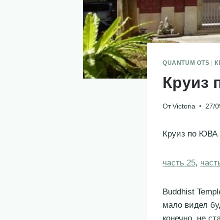
QUANTUM OTS
|
К
Круиз 
От
Victoria
27/0
Круиз по ЮВА 
часть 25
,
част
Buddhist Temp
мало видел бу
конечно, не ст