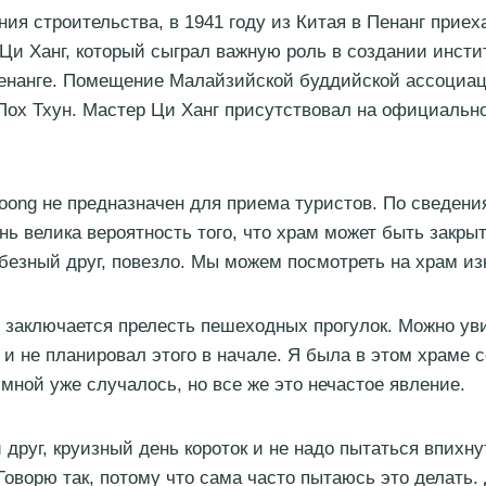
ния строительства, в 1941 году из Китая в Пенанг прие
Ци Ханг, который сыграл важную роль в создании инсти
Пенанге. Помещение Малайзийской буддийской ассоциа
Пох Тхун. Мастер Ци Ханг присутствовал на официальн
oong не предназначен для приема туристов. По сведени
нь велика вероятность того, что храм может быть закрыт
безный друг, повезло. Мы можем посмотреть на храм из
 заключается прелесть пешеходных прогулок. Можно уви
я и не планировал этого в начале. Я была в этом храме
 мной уже случалось, но все же это нечастое явление.
друг, круизный день короток и не надо пытаться впихнут
Говорю так, потому что сама часто пытаюсь это делать.