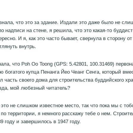
 знала, что это за здание. Издали это даже было не сл
по надписи на стене, я решила, что это какая-то буддис
ресно. И я, как это часто бывает, свернула в сторону о
глянуть внутрь.
нала, что Poh Oo Toong (GPS: 5.42801, 100.31469) перво
ю богатого купца Пенанга Йео Чеанг Сенга, который вме
л часть своего дома для строительства буддийского хр
вда, мой любезный читатель?
 это не слишком известное место, так что пока мы с то
 по территории, я немного расскажу тебе о нем. Строит
9 году и завершилось в 1947 году.