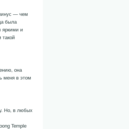
минус — чем
да была
и яркими и
м такой
жению, она
ь меня в этом
у. Но, в любых
oong Temple