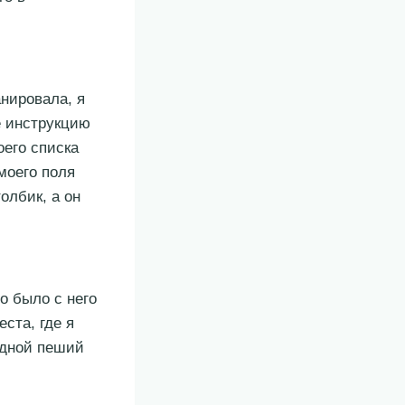
анировала, я
е инструкцию
оего списка
моего поля
олбик, а он
о было с него
ста, где я
едной пеший