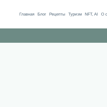
Перейти
к
Главная
Блог
Рецепты
Туризм
NFT, AI
О 
содержимому