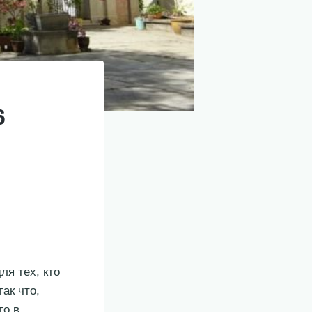
6
ля тех, кто
ак что,
то в