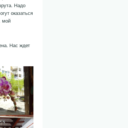
шрута. Надо
огут оказаться
, мой
ена. Нас ждет