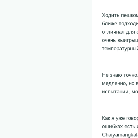
Ходить пешко
ближе подходи
отличная для 
очень выигрыш
температурны
Не знаю точно
медленно, но 
испытании, мо
Как я уже гов
ошибках есть 
Chaiyamangkal