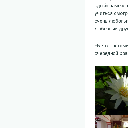
одной намечен
учиться смотр
очень любопыт
любезный друг
Ну что, пятим
очередной хр