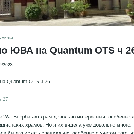
РУИЗЫ
по ЮВА на Quantum OTS ч 2
9/2023
на Quantum OTS ч 26
ь 27
le Wat Buppharam храм довольно интересный, особенно д
ддистских храмов. Но я их видела уже довольно много, т
ала бы его искать специально, особенно с учетом того, ч