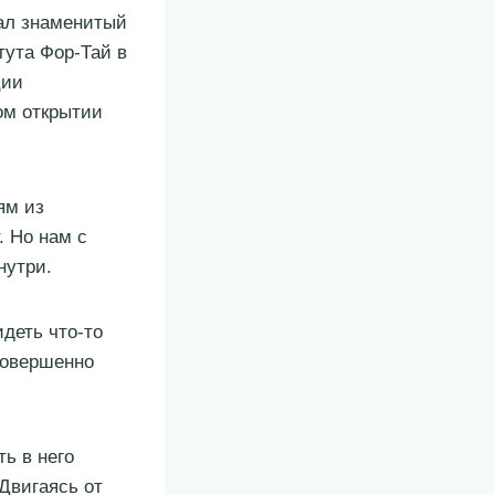
хал знаменитый
тута Фор-Тай в
ции
ом открытии
ям из
. Но нам с
нутри.
деть что-то
 совершенно
ь в него
 Двигаясь от