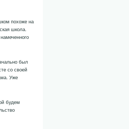
ишком похоже на
тская школа.
т намеченного
начально был
сте со своей
ама. Уже
бой будем
ельство