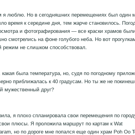
м я люблю. Но в сегодняшних перемещениях был один 
ло время к середине дня, тем жарче становилось. Пого
осмотра и фотографирования — все краски храмов был
но смотрелись на фоне голубого неба. Но вот прогулка
й режим не слишком способствовал.
, какая была температура, но, судя по погодному прило
верно приближалась к 40 градусам. Но ты же не покинеш
й мужественный друг?
орила, я плохо спланировала свои перемещения по город
свои плюсы. Я проложила маршрут по картам к Wat
aram, но по дороге мне попался еще один храм Poh Oo T