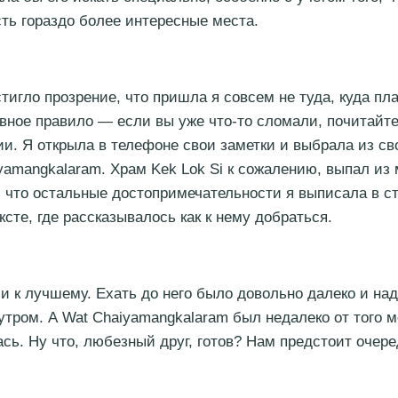
ть гораздо более интересные места.
тигло прозрение, что пришла я совсем не туда, куда пл
вное правило — если вы уже что-то сломали, почитайт
ии. Я открыла в телефоне свои заметки и выбрала из св
yamangkalaram. Храм Kek Lok Si к сожалению, выпал из 
, что остальные достопримечательности я выписала в ст
ксте, где рассказывалось как к нему добраться.
 и к лучшему. Ехать до него было довольно далеко и над
утром. А Wat Chaiyamangkalaram был недалеко от того ме
ась. Ну что, любезный друг, готов? Нам предстоит очер