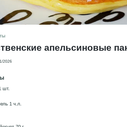
ПТЫ
твенские апельсиновые па
1/2026
ты
1 шт.
ель 1 ч.л.
йогурт 70 г