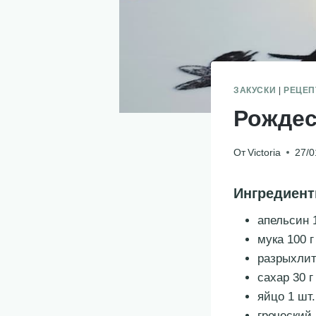
ЗАКУСКИ
|
РЕЦЕ
Рождес
От
Victoria
27/0
Ингредиен
апельсин 
мука 100 г
разрыхлит
сахар 30 г
яйцо 1 шт.
греческий 