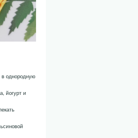
м в однородную
а, йогурт и
пекать
льсиновой