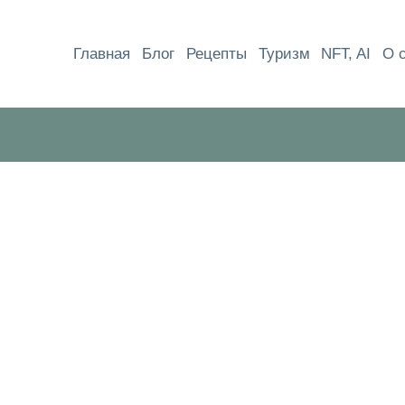
Перейти
к
Главная
Блог
Рецепты
Туризм
NFT, AI
О 
содержимому