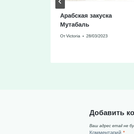
иле
Арабская закуска
арским
Мутабаль
От
Victoria
28/03/2023
23
Добавить к
Ваш адрес email не б
Комментарий
*