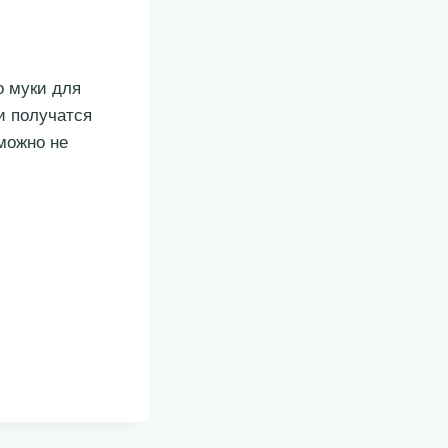
о муки для
и получатся
можно не