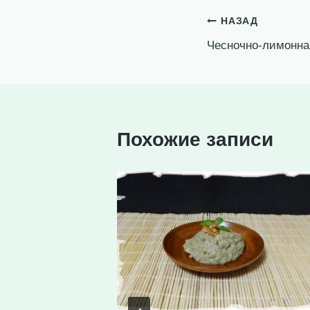
Навигация
НАЗАД
Чесночно-лимонная
по
записям
Похожие записи