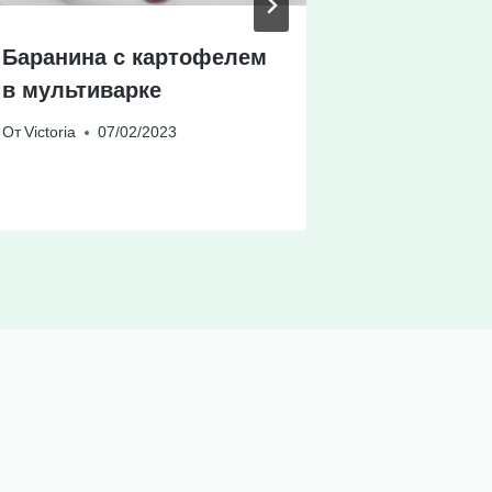
Баранина с картофелем
Творожна
в мультиварке
грушами
От
Victoria
07/02/2023
От
Victoria
0