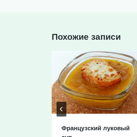
записям
Похожие записи
цы с
Французский луковый