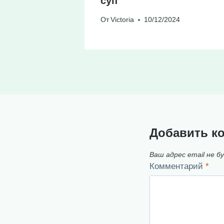
суп
23
От
Victoria
10/12/2024
Добавить к
Ваш адрес email не б
Комментарий
*