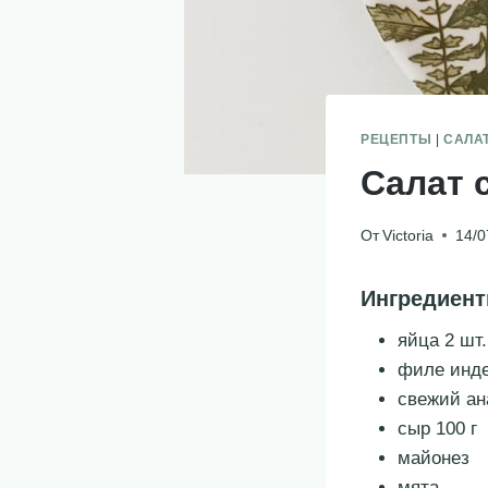
РЕЦЕПТЫ
|
САЛА
Салат 
От
Victoria
14/0
Ингредиен
яйца 2 шт.
филе инде
свежий ан
сыр 100 г
майонез
мята