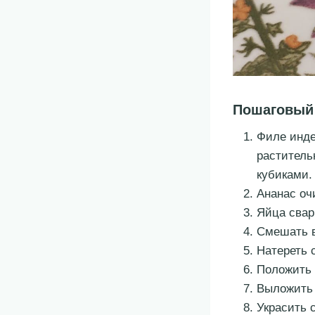
Пошаговый
Филе инде
раститель
кубиками.
Ананас очи
Яйца свар
Смешать в
Натереть с
Положить 
Выложить 
Украсить 