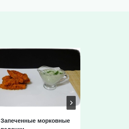
Запеченные морковные
Рагу из и