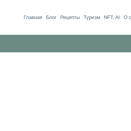
Перейти
к
Главная
Блог
Рецепты
Туризм
NFT, AI
О 
содержимому