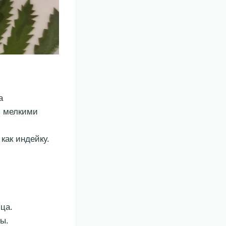
а
ь мелкими
как индейку.
ца.
ы.