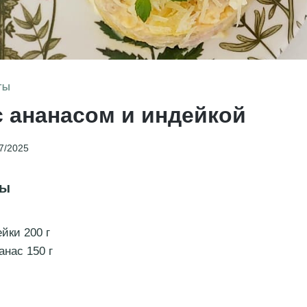
ТЫ
с ананасом и индейкой
7/2025
ты
йки 200 г
анас 150 г