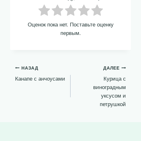
Оценок пока нет. Поставьте оценку
первым.
Навигация
НАЗАД
ДАЛЕЕ
Канапе с анчоусами
Курица с
по
виноградным
записям
уксусом и
петрушкой