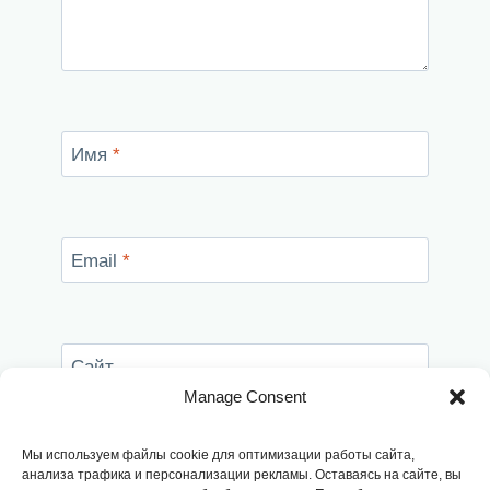
Имя
*
Email
*
Сайт
Manage Consent
Сохранить моё имя, email и адрес сайта в
этом браузере для последующих моих
Мы используем файлы cookie для оптимизации работы сайта,
комментариев.
анализа трафика и персонализации рекламы. Оставаясь на сайте, вы