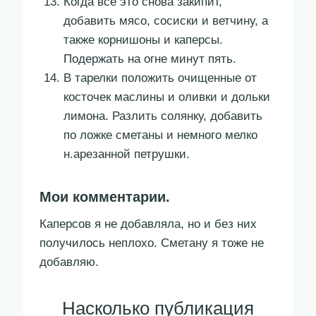
Когда все это снова закипит,
добавить мясо, сосиски и ветчину, а
также корнишоны и каперсы.
Подержать на огне минут пять.
В тарелки положить очи­щен­ные от
косточек маслины и олив­ки и дольки
лимона. Разлить со­лянку, добавить
по лож­ке сметаны и немного мелко
н.а­резанной петрушки.
Мои комментарии.
Каперсов я не добавляла, но и без них
получилось неплохо. Сметану я тоже не
добавляю.
Насколько публикация