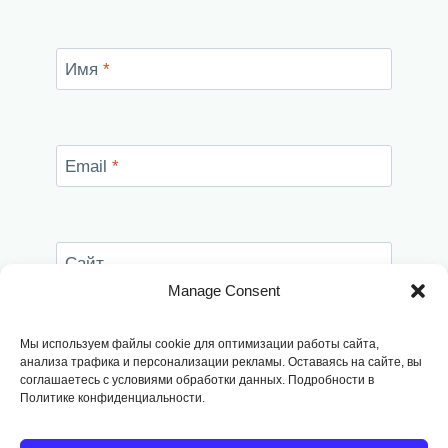
Имя
*
Email
*
Сайт
Manage Consent
Сохранить моё имя, email и адрес сайта в
этом браузере для последующих моих
Мы используем файлы cookie для оптимизации работы сайта,
комментариев.
анализа трафика и персонализации рекламы. Оставаясь на сайте, вы
соглашаетесь с условиями обработки данных. Подробности в
Политике конфиденциальности.