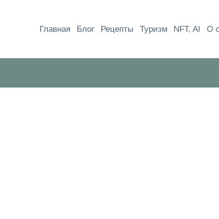
Перейти
к
Главная
Блог
Рецепты
Туризм
NFT, AI
О 
содержимому