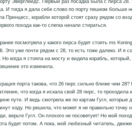
порту Эверглейдс. Первый раз посадка была с пирса 28.
да. И тогда я дала себе слово по порту пешком больше н
ла Принцесс, корабли которой стоят сразу рядом со вход
рвого похода как-то слегка начали стираться.
аранее посмотрела у какого пирса будет стоять ms Konin
6. Это уже почти рядом с 28, то есть тоже далеко. И я 
. Но когда я стояла на мосту и видела корабль, который
 решение это изменила.
урация порта такова, что 26 пирс сильно ближе чем 28?
тление, что когда я искала свой 28 пирс, то проходила 
дине пути. И ведь смотрела же по картам Гугл, которые 
инут ходу. Но решила, что может я не правильно точку н
и, верьте Гугл. Он плохого не посоветует! Но мой поход
рта будет потом. А пока, мой любезный читатель, движ