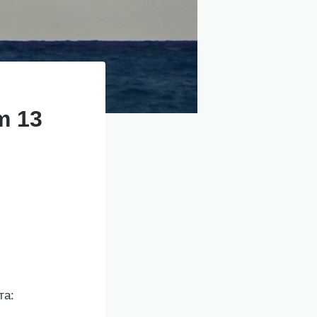
m 13
та: