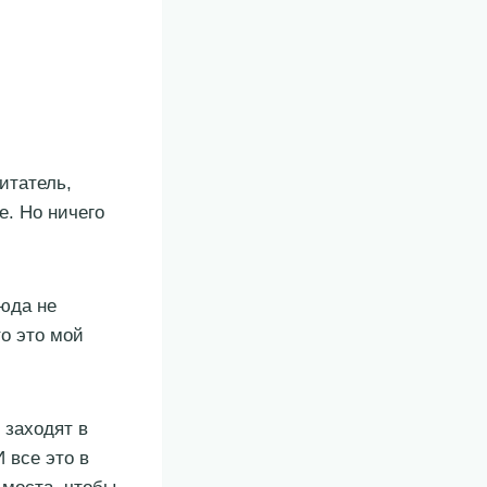
итатель,
е. Но ничего
юда не
то это мой
 заходят в
 все это в