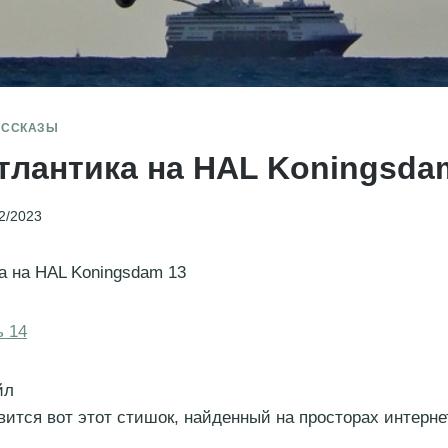
АССКАЗЫ
тлантика на HAL Koningsda
2/2023
а на HAL Koningsdam 13
ь 14
йл
вится вот этот стишок, найденный на просторах интерне