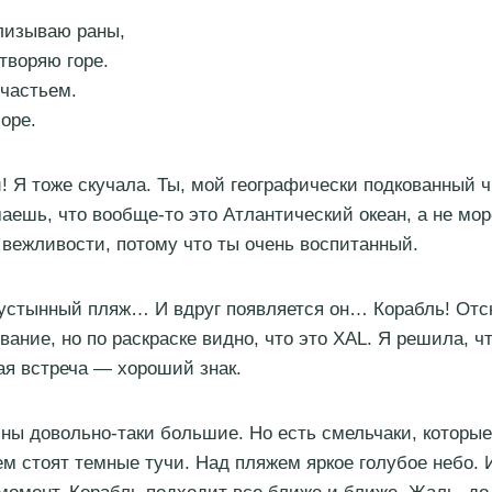
ализываю раны,
творяю горе.
частьем.
оре.
й! Я тоже скучала. Ты, мой географически подкованный ч
маешь, что вообще-то это Атлантический океан, а не мор
 вежливости, потому что ты очень воспитанный.
пустынный пляж… И вдруг появляется он… Корабль! Отс
вание, но по раскраске видно, что это XAL. Я решила, ч
кая встреча — хороший знак.
лны довольно-таки большие. Но есть смельчаки, которые
ем стоят темные тучи. Над пляжем яркое голубое небо. И