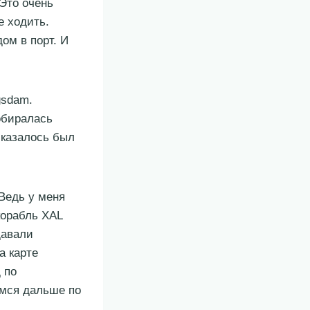
 Это очень
е ходить.
ом в порт. И
gsdam.
собиралась
, казалось был
 Ведь у меня
корабль XAL
давали
а карте
 по
емся дальше по