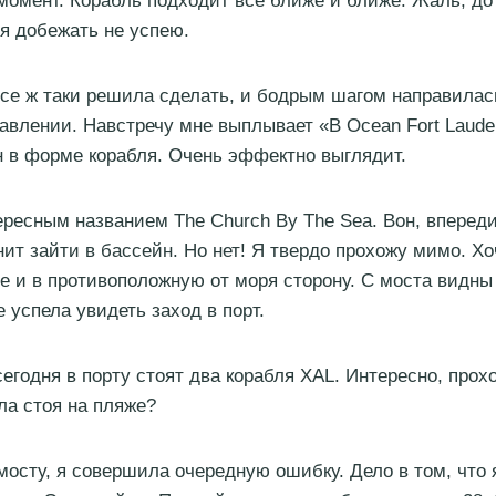
 момент. Корабль подходит все ближе и ближе. Жаль, до
 я добежать не успею.
все ж таки решила сделать, и бодрым шагом направилас
авлении. Навстречу мне выплывает «B Ocean Fort Lauder
н в форме корабля. Очень эффектно выглядит.
ересным названием The Church By The Sea. Вон, вперед
нит зайти в бассейн. Но нет! Я твердо прохожу мимо. Хо
еще и в противоположную от моря сторону. С моста видн
е успела увидеть заход в порт.
егодня в порту стоят два корабля XAL. Интересно, прохо
ла стоя на пляже?
 мосту, я совершила очередную ошибку. Дело в том, что 