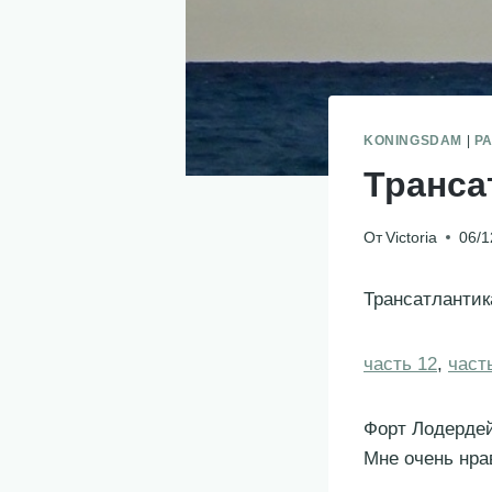
KONINGSDAM
|
Р
Транса
От
Victoria
06/1
Трансатлантик
часть 12
,
част
Форт Лодерде
Мне очень нра