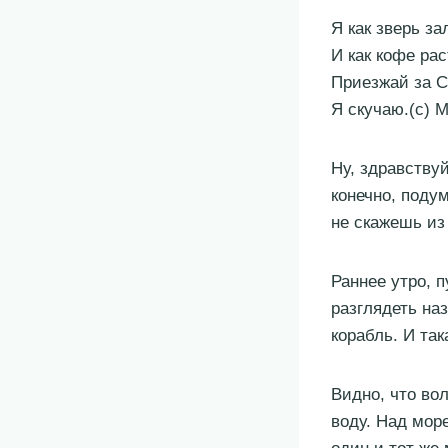
Я как зверь з
И как кофе рас
Приезжай за С
Я скучаю.(с) М
Ну, здравству
конечно, поду
не скажешь из
Раннее утро, 
разглядеть наз
корабль. И та
Видно, что во
воду. Над мор