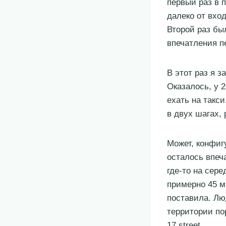
первый раз в 
далеко от вхо
Второй раз бы
впечатления пе
В этот раз я з
Оказалось, у 2
ехать на такси
в двух шагах,
Может, конфиг
осталось впеча
где-то на сере
примерно 45 м
поставила. Люд
территории по
17 street.