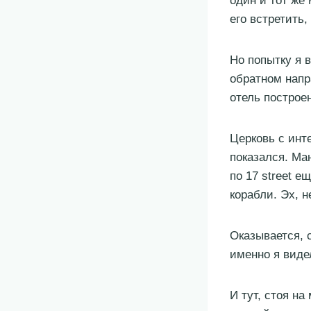
один и тот же
его встретить,
Но попытку я 
обратном напр
отель построе
Церковь с инт
показался. Ма
по 17 street 
корабли. Эх, н
Оказывается, с
именно я виде
И тут, стоя на