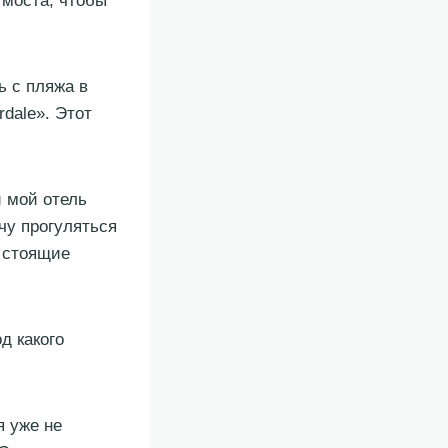
 моста, чтобы
ь с пляжа в
dale». Этот
и мой отель
чу прогуляться
ы стоящие
д какого
я уже не