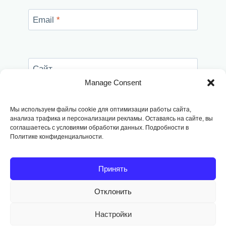
Email
*
Сайт
Manage Consent
Сохранить моё имя, email и адрес сайта в
этом браузере для последующих моих
Мы используем файлы cookie для оптимизации работы сайта,
комментариев.
анализа трафика и персонализации рекламы. Оставаясь на сайте, вы
соглашаетесь с условиями обработки данных. Подробности в
Политике конфиденциальности.
Принять
Отклонить
Copyright © 2014
-2026, Fodango
Настройки