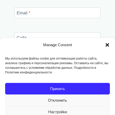
Email
*
Сайт
Manage Consent
Сохранить моё имя, email и адрес сайта в
этом браузере для последующих моих
Мы используем файлы cookie для оптимизации работы сайта,
комментариев.
анализа трафика и персонализации рекламы. Оставаясь на сайте, вы
соглашаетесь с условиями обработки данных. Подробности в
Политике конфиденциальности.
Принять
Отклонить
Copyright © 2014
-2026, Fodango
Настройки