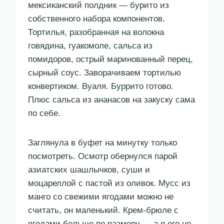
мексиканский полдник — бурито из
собственного набора компонентов.
Тортилья, разобранная на волокна
говядина, гуакомоле, сальса из
помидоров, острый маринованный перец,
сырный соус. Заворачиваем тортилью
конвертиком. Вуаля. Буррито готово.
Плюс сальса из ананасов на закуску сама
по себе.
Заглянула в буфет на минутку только
посмотреть. Осмотр обернулся парой
азиатских шашлычков, суши и
моцареллой с пастой из оливок. Мусс из
манго со свежими ягодами можно не
считать, он маленький. Крем-брюле с
ягодами больше по размеру — а я его не