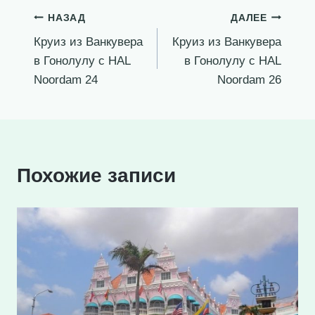
Навигация
НАЗАД
ДАЛЕЕ
Круиз из Ванкувера
Круиз из Ванкувера
по
в Гонолулу c HAL
в Гонолулу c HAL
записям
Noordam 24
Noordam 26
Похожие записи