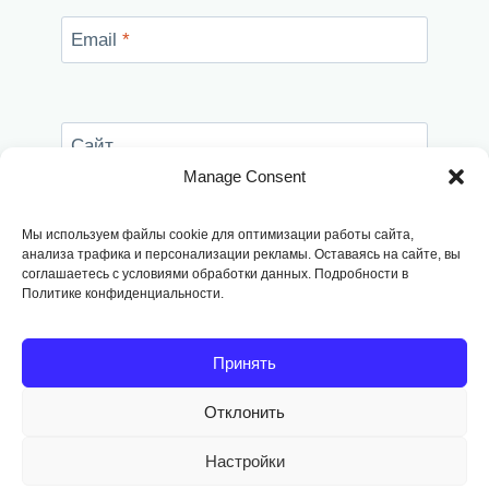
Email
*
Сайт
Manage Consent
Сохранить моё имя, email и адрес сайта в
этом браузере для последующих моих
Мы используем файлы cookie для оптимизации работы сайта,
комментариев.
анализа трафика и персонализации рекламы. Оставаясь на сайте, вы
соглашаетесь с условиями обработки данных. Подробности в
Политике конфиденциальности.
Принять
Отклонить
Copyright © 2014
-2026, Fodango
Настройки