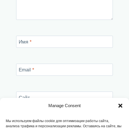
Имя
*
Email
*
Сайт
Manage Consent
Сохранить моё имя, email и адрес сайта в
этом браузере для последующих моих
Мы используем файлы cookie для оптимизации работы сайта,
комментариев.
анализа трафика и персонализации рекламы. Оставаясь на сайте, вы