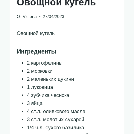
Овощной кугель
От
Victoria
27/04/2023
Овощной кугель
Ингредиенты
2 картофелины
2 морковки
2 маленьких цукини
1 луковица
4 зубчика чеснока
3 яйца
4 ст.л. оливкового масла
3 ст.л. молотых сухарей
1/4 ч.л. сухого базилика