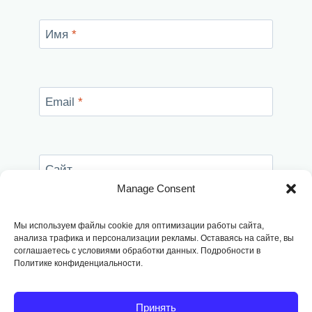
Имя
*
Email
*
Сайт
Manage Consent
Сохранить моё имя, email и адрес сайта в
этом браузере для последующих моих
Мы используем файлы cookie для оптимизации работы сайта,
комментариев.
анализа трафика и персонализации рекламы. Оставаясь на сайте, вы
соглашаетесь с условиями обработки данных. Подробности в
Политике конфиденциальности.
Принять