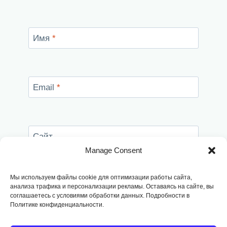
Имя
*
Email
*
Сайт
Manage Consent
Сохранить моё имя, email и адрес сайта в
этом браузере для последующих моих
Мы используем файлы cookie для оптимизации работы сайта,
комментариев.
анализа трафика и персонализации рекламы. Оставаясь на сайте, вы
соглашаетесь с условиями обработки данных. Подробности в
Политике конфиденциальности.