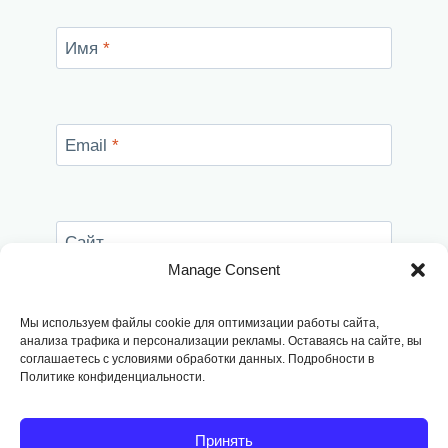
Имя
*
Email
*
Сайт
Manage Consent
Сохранить моё имя, email и адрес сайта в
этом браузере для последующих моих
Мы используем файлы cookie для оптимизации работы сайта,
комментариев.
анализа трафика и персонализации рекламы. Оставаясь на сайте, вы
соглашаетесь с условиями обработки данных. Подробности в
Политике конфиденциальности.
Принять