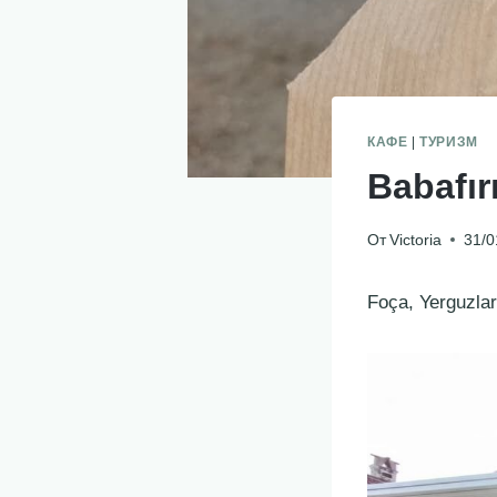
КАФЕ
|
ТУРИЗМ
Babafır
От
Victoria
31/0
Foça, Yerguzla