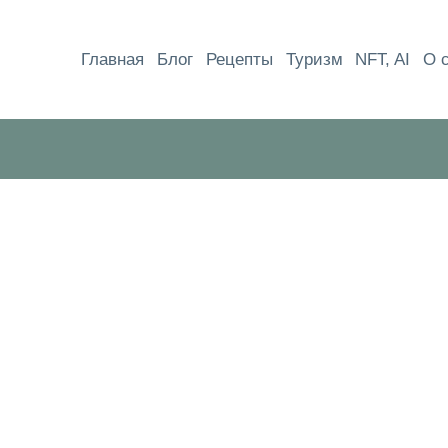
Перейти
к
Главная
Блог
Рецепты
Туризм
NFT, AI
О 
содержимому