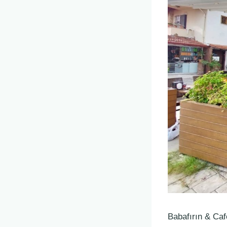
Babafırın & Ca