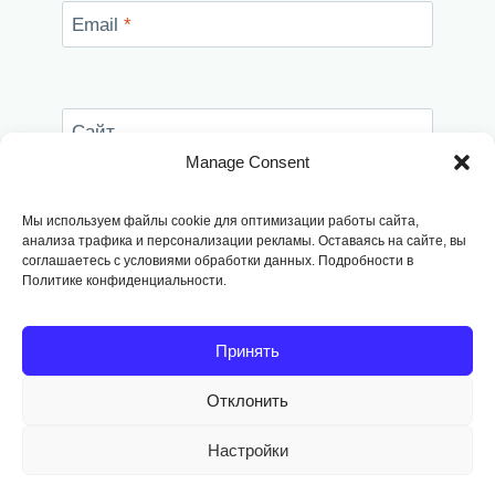
Email
*
Сайт
Manage Consent
Сохранить моё имя, email и адрес сайта в
этом браузере для последующих моих
Мы используем файлы cookie для оптимизации работы сайта,
комментариев.
анализа трафика и персонализации рекламы. Оставаясь на сайте, вы
соглашаетесь с условиями обработки данных. Подробности в
Политике конфиденциальности.
Принять
Отклонить
Copyright © 2014
-2026, Fodango
Настройки