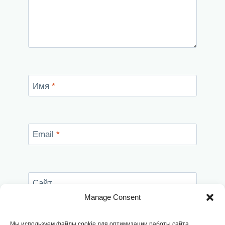
Имя
*
Email
*
Сайт
Manage Consent
Сохранить моё имя, email и адрес сайта в
этом браузере для последующих моих
Мы используем файлы cookie для оптимизации работы сайта,