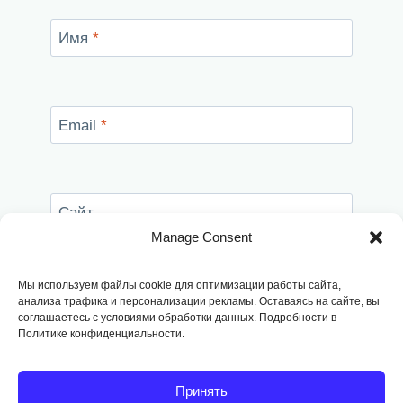
Имя
*
Email
*
Сайт
Manage Consent
Сохранить моё имя, email и адрес сайта в
этом браузере для последующих моих
Мы используем файлы cookie для оптимизации работы сайта,
комментариев.
анализа трафика и персонализации рекламы. Оставаясь на сайте, вы
соглашаетесь с условиями обработки данных. Подробности в
Политике конфиденциальности.
Принять