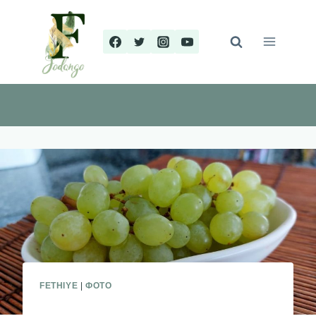
Перейти
к
содержимому
FETHIYE
|
ФОТО