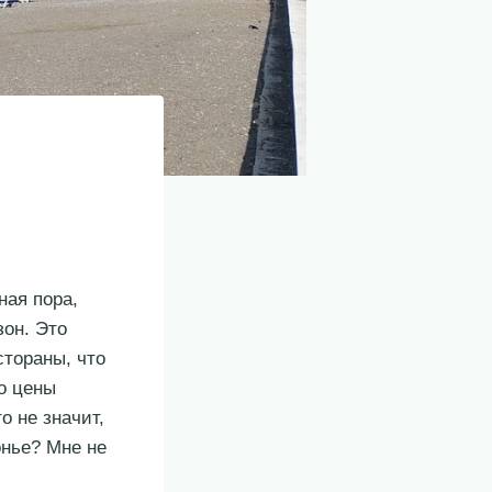
ная пора,
зон. Это
стораны, что
то цены
о не значит,
онье? Мне не