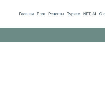
Перейти
к
Главная
Блог
Рецепты
Туризм
NFT, AI
О 
содержимому