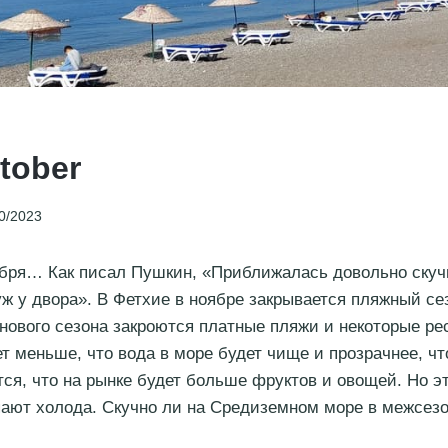
ctober
0/2023
ября… Как писал Пушкин, «Приближалась довольно скуч
уж у двора». В Фетхие в ноябре закрывается пляжный се
о нового сезона закроются платные пляжи и некоторые ре
ет меньше, что вода в море будет чище и прозрачнее, ч
ся, что на рынке будет больше фруктов и овощей. Но эт
пают холода. Скучно ли на Средиземном море в межсез