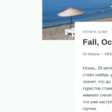
FETHIYE
|
БЛОГ
Fall, O
От
Victoria
29/1
Осень, 29 окт
стоял ноябрь 
значит, что д
туристов стан
немного снизят
что уже насту
скучно.