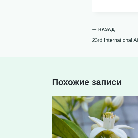
Навигация
НАЗАД
23rd International 
по
записям
Похожие записи