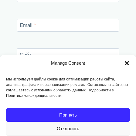
Email
*
Сайт
Manage Consent
Сохранить моё имя, email и адрес сайта в
этом браузере для последующих моих
Мы используем файлы cookie для оптимизации работы сайта,
комментариев.
анализа трафика и персонализации рекламы. Оставаясь на сайте, вы
соглашаетесь с условиями обработки данных. Подробности в
Политике конфиденциальности.
Принять
Отклонить
Copyright © 2014
-2026, Fodango