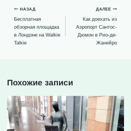
Навигация
НАЗАД
ДАЛЕЕ
Бесплатная
Как доехать из
по
обзорная площадка
Аэропорт Сантос-
записям
в Лондоне на Walkie
Дюмон в Рио-де-
Talkie
Жанейро
Похожие записи