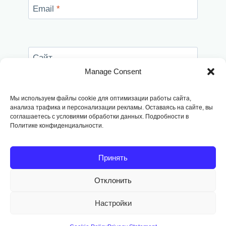
Email
*
Сайт
Manage Consent
Сохранить моё имя, email и адрес сайта в
этом браузере для последующих моих
Мы используем файлы cookie для оптимизации работы сайта,
комментариев.
анализа трафика и персонализации рекламы. Оставаясь на сайте, вы
соглашаетесь с условиями обработки данных. Подробности в
Политике конфиденциальности.
Принять
Отклонить
Copyright © 2014
-2026, Fodango
Настройки