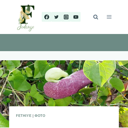
Перейти
к
содержимому
FETHIYE
|
ФОТО