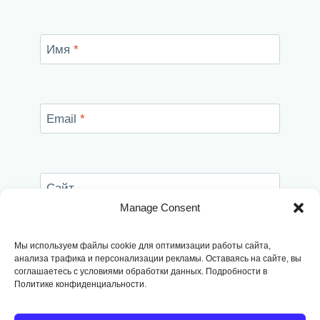
Имя
*
Email
*
Сайт
Manage Consent
Сохранить моё имя, email и адрес сайта в
этом браузере для последующих моих
Мы используем файлы cookie для оптимизации работы сайта,
комментариев.
анализа трафика и персонализации рекламы. Оставаясь на сайте, вы
соглашаетесь с условиями обработки данных. Подробности в
Политике конфиденциальности.