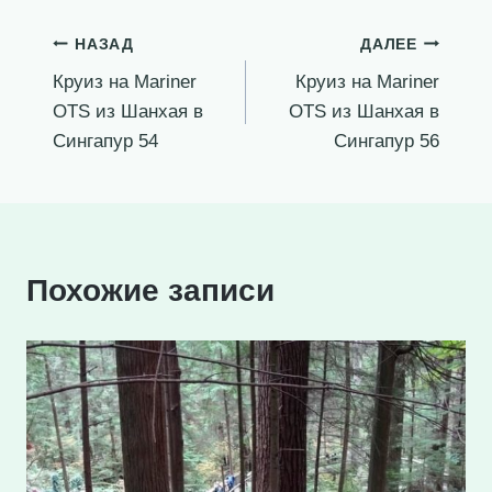
Навигация
НАЗАД
ДАЛЕЕ
Круиз на Mariner
Круиз на Mariner
по
OTS из Шанхая в
OTS из Шанхая в
записям
Сингапур 54
Сингапур 56
Похожие записи