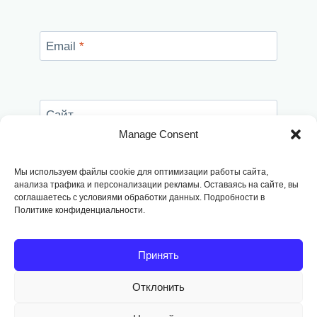
Email
*
Сайт
Manage Consent
Сохранить моё имя, email и адрес сайта в
этом браузере для последующих моих
Мы используем файлы cookie для оптимизации работы сайта,
комментариев.
анализа трафика и персонализации рекламы. Оставаясь на сайте, вы
соглашаетесь с условиями обработки данных. Подробности в
Политике конфиденциальности.
Принять
Отклонить
Copyright © 2014
-2026, Fodango